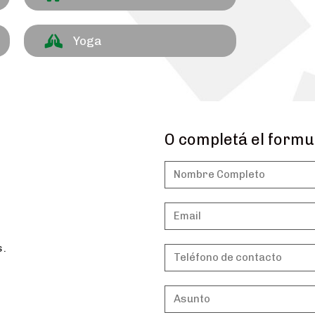
Yoga
O completá el formu
s.