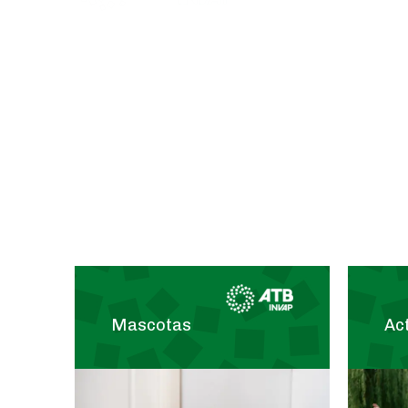
Bajo la deno
se dió orige
Mascotas
Act