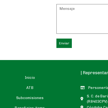
| Representa
Inicio
ATB
Personería
S. C. de Ba
Subcomisiones
(R8403CPV)
Córdoba Ca
Beneficios items