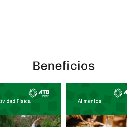
las condiciones laborales y la defensa de la fuente de trabajo
minación de Asociación de Tenedores de Bonos de Participa
n en Noviembre de 1985 a lo que más comúnmente se conoce c
que no es más que la Asociación de Empleados/as de INVAP.
Beneficios
ividad Física
Alimentos