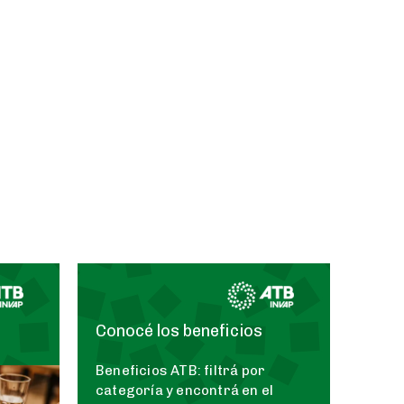
.
ción de INVAP
omo «la ATB»,
Conocé los beneficios
Beneficios ATB: filtrá por
categoría y encontrá en el