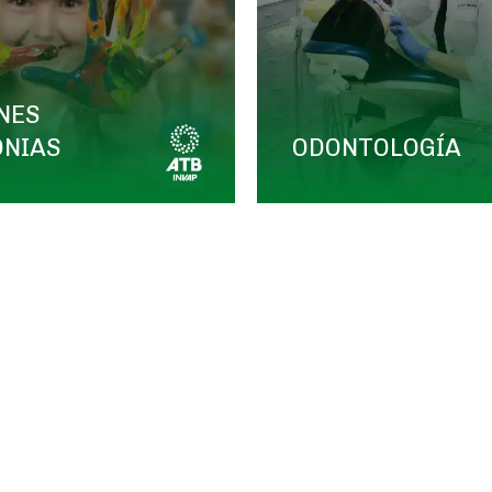
NES
ONIAS
ODONTOLOGÍA
os el espíritu de trabajo en equipo y sentido de c
Asociación de Empleados/as de INVAP
in fines de lucro de carácter mutual que además ejerce la r
eados/as de INVAP en todo aquello que esté relacionado con 