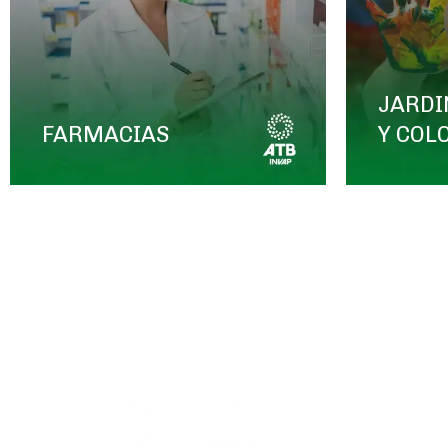
JARDI
FARMACIAS
Y COL
Promovem
Asociación s
de los empl