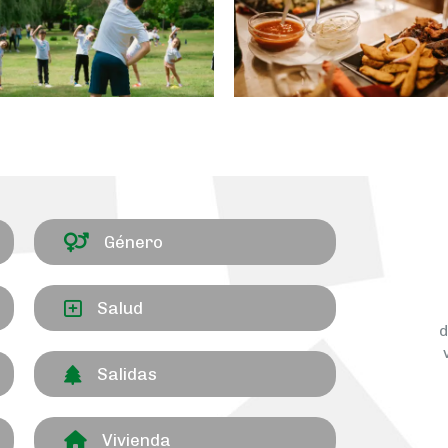
Género
Salud
d
Salidas
Vivienda